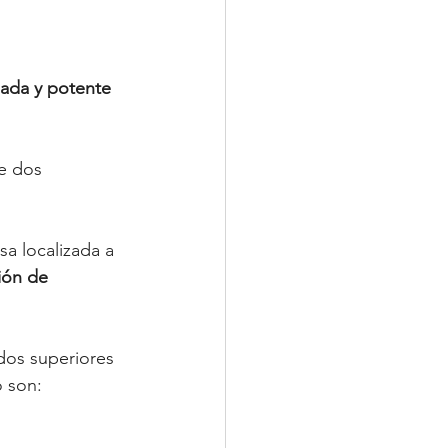
ada y potente 
e dos 
sa localizada a 
ión de 
ados superiores 
o son: