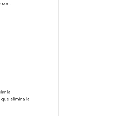
o son:
ar la 
 que elimina la 