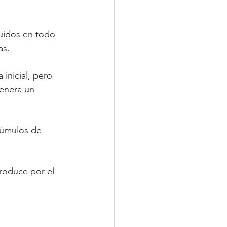
uidos en todo 
as.
 inicial, pero 
enera un 
.
cúmulos de 
roduce por el 