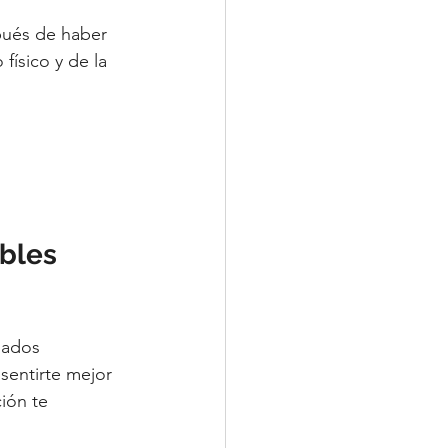
pués de haber 
físico y de la 
bles 
dados 
 sentirte mejor 
ión te 