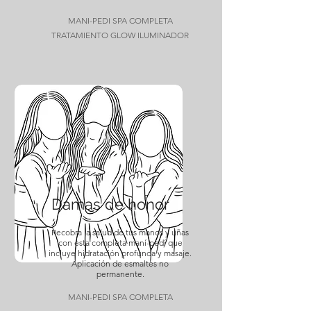
MANI-PEDI SPA COMPLETA
TRATAMIENTO GLOW ILUMINADOR
Damas de honor
Recobra la salud de tus manos y uñas
con esta completa maní-pedí que
incluye hidratación profunda y masaje.
Aplicación de esmaltes no
permanente.
MANI-PEDI SPA COMPLETA