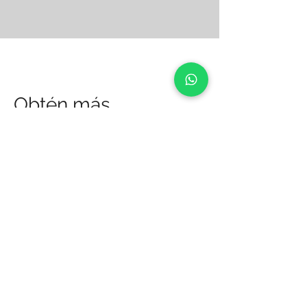
Obtén más
informacion
Si estás interesada en nuestros
servicios de novia, completa nuestro
formulario de contacto y uno de
nuestros expertos en belleza se
pondrá en contacto contigo para
programar una consulta inicial.
¡Esperamos ayudarte a hacer realidad
tu sueño de lucir increíble en tu día