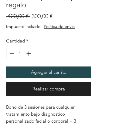
regalo
Precio
Precio
 420,00 € 
300,00 €
de
Impuesto incluido
|
Política de envío
oferta
Cantidad
*
Agregar al carrito
Realizar compra
Bono de 3 sesiones para cualquier
tratamiento bajo diagnostico
personalizado facial o corporal + 3
sesiones de presoterapia de regalo.