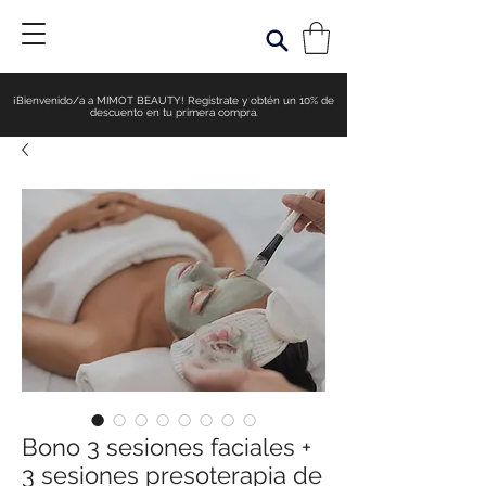
¡Bienvenido/a a MIMOT BEAUTY! Regístrate y obtén un 10% de
descuento en tu primera compra.
Bono 3 sesiones faciales +
3 sesiones presoterapia de