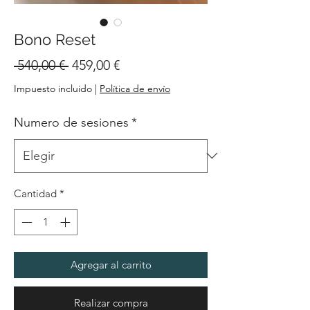
Bono Reset
Precio
Precio
 540,00 € 
459,00 €
de
Impuesto incluido
|
Política de envío
oferta
Numero de sesiones
*
Cantidad
*
Agregar al carrito
Realizar compra