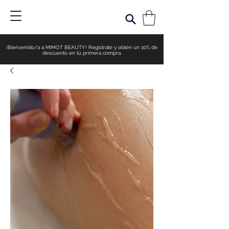
¡Bienvenido/a a MIMOT BEAUTY! Regístrate y obtén un 10% de
descuento en tu primera compra.