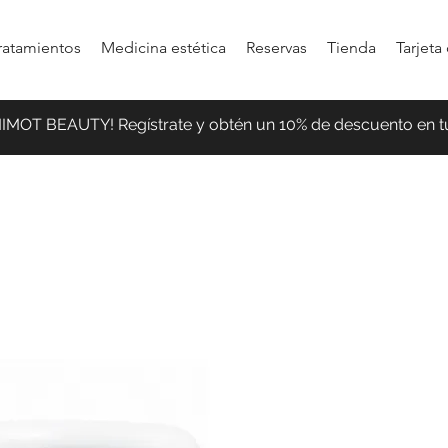
ratamientos
Medicina estética
Reservas
Tienda
Tarjeta
MIMOT BEAUTY! Regístrate y obtén un 10% de descuento en t