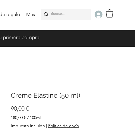
 de regalo
Más
u primera compra.
Creme Elastine (50 ml)
Precio
90,00 €
180,00 €
/
100ml
180,00 €
Impuesto incluido
|
Política de envío
por
100