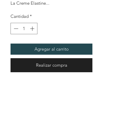
La Creme Elastine...
Mililitro
Cantidad
*
Agregar al carrito
Realizar compra