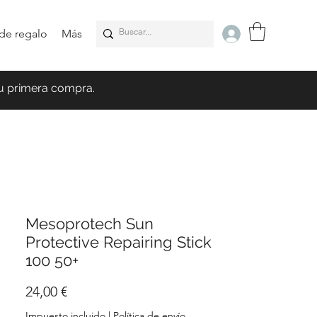
 de regalo
Más
u primera compra.
Mesoprotech Sun
Protective Repairing Stick
100 50+
Precio
24,00 €
Impuesto incluido
|
Política de envío