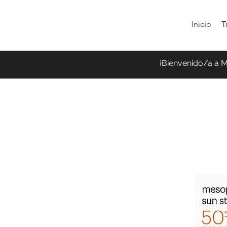
Inicio
T
¡Bienvenido/a a 