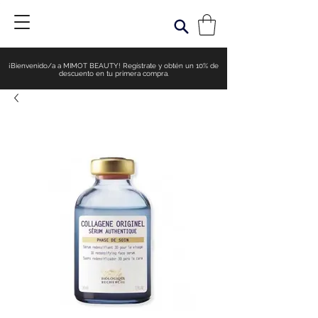
¡Bienvenido/a a MIMOT BEAUTY! Regístrate y obtén un 10% de
descuento en tu primera compra.