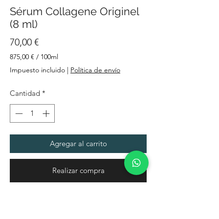
Sérum Collagene Originel
(8 ml)
Precio
70,00 €
875,00 €
/
100ml
875,00 €
Impuesto incluido
|
Política de envío
por
100
Cantidad
*
Mililitro
Agregar al carrito
Realizar compra
Redensificación 3D...