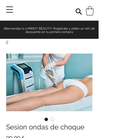
¡Bienvenido/a a MIMOT BEAUTY! Regístrate y obtén un 10% de
descuento en tu primera compra.
Sesion ondas de choque
Precio