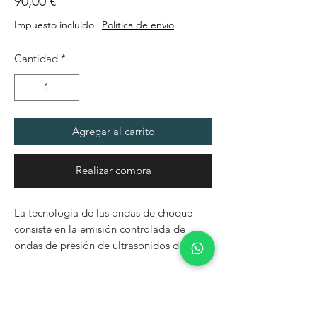
90,00 €
Impuesto incluido
|
Política de envío
Cantidad
*
Agregar al carrito
Realizar compra
La tecnología de las ondas de choque
consiste en la emisión controlada de
ondas de presión de ultrasonidos de alta
potencia producidos por una máquina
cuyos efectos se transmiten por el cabezal
Duración
del manípulo y a través de un gel
conductor a la piel. Estas ondas,