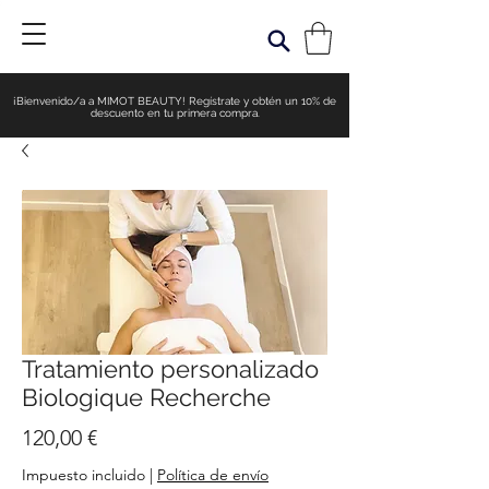
¡Bienvenido/a a MIMOT BEAUTY! Regístrate y obtén un 10% de
descuento en tu primera compra.
Tratamiento personalizado
Biologique Recherche
Precio
120,00 €
Impuesto incluido
|
Política de envío