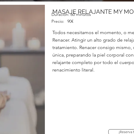
MASAJE RELAJANTE MY M
Duración:
60 minutos
Precio:
90€
Todos necesitamos el momento, o me
Renacer. Atingir un alto grado de relaj
tratamiento. Renacer consigo mismo, u
única, preparando la piel corporal co
relajante completo por todo el cuerp
renacimiento literal.
¡Reserva t