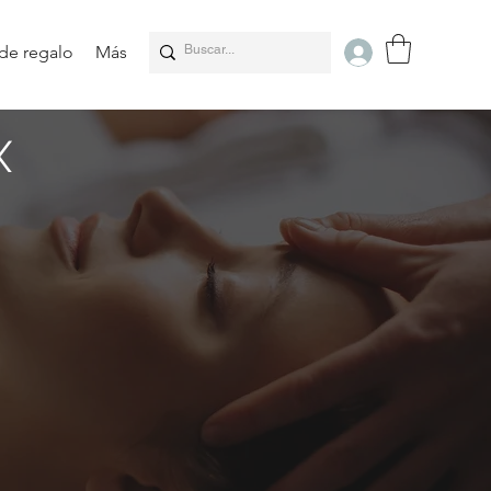
 de regalo
Más
X