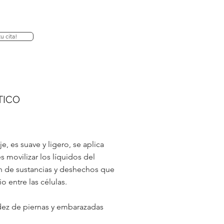
u cita!
TICO
e, es suave y ligero, se aplica
es movilizar los líquidos del
n de sustancias y deshechos que
 entre las células.
ez de piernas y embarazadas