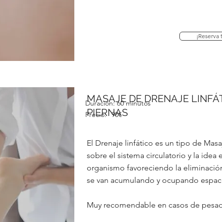
¡Reserva t
MASAJE DE DRENAJE LINFÁ
Duración:
60 minutos
PIERNAS
Precio:
90€
El Drenaje linfático es un tipo de Masaj
sobre el sistema circulatorio y la idea 
organismo favoreciendo la eliminació
se van acumulando y ocupando espacio
Muy recomendable en casos de pesad