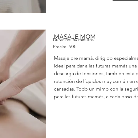
MASAJE MOM
Duración:
60 minutos
Precio:
90€
Masaje pre mamá, dirigido especialm
ideal para dar a las futuras mamás una
descarga de tensiones, también está pl
retención de líquidos muy común en es
cansadas. Todo un mimo con la seguri
para las futuras mamás, a cada paso d